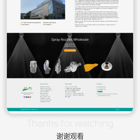
Thanks for watching
谢谢观看