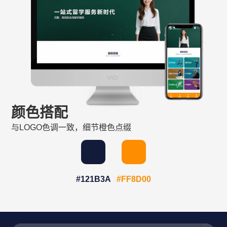
颜色搭配
与LOGO色调一致，细节橙色点缀
#121B3A
#FF8D00