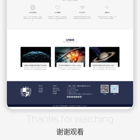
Thanks for watching
谢谢观看