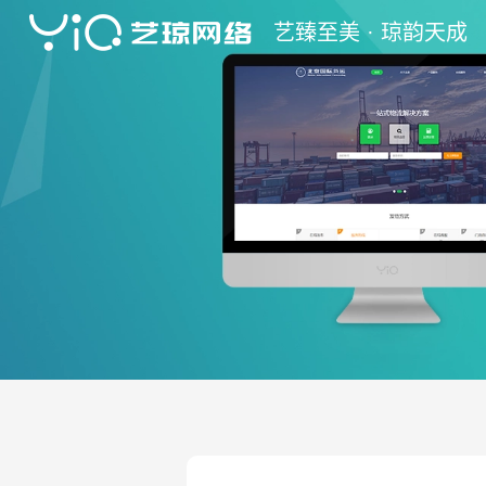
艺
臻至美 ·
琼
韵天成