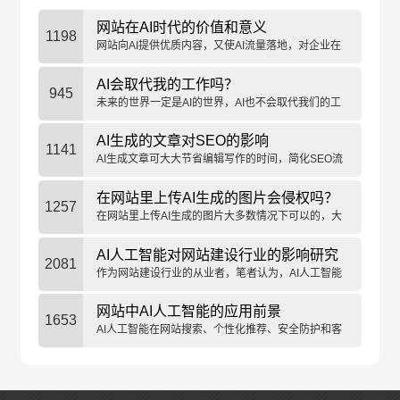
网站在AI时代的价值和意义
1198
网站向AI提供优质内容，又使AI流量落地，对企业在
AI时代的发展具有更重要的意义。
AI会取代我的工作吗？
945
未来的世界一定是AI的世界，AI也不会取代我们的工
作。所以，拥抱AI、学习AI、利用AI才是在AI时代生
存的根本。
AI生成的文章对SEO的影响
1141
AI生成文章可大大节省编辑写作的时间，简化SEO流
程，但生成的文章真的有利于SEO吗？
在网站里上传AI生成的图片会侵权吗？
1257
在网站里上传AI生成的图片大多数情况下可以的，大
概率不会造成侵权，可以放心使用。
AI人工智能对网站建设行业的影响研究
2081
作为网站建设行业的从业者，笔者认为，AI人工智能
目前并不能取代程序员的工作。
网站中AI人工智能的应用前景
1653
AI人工智能在网站搜索、个性化推荐、安全防护和客
户服务等方面的应用前景广阔，能够提升用户体验并
为企业创造商业价值。